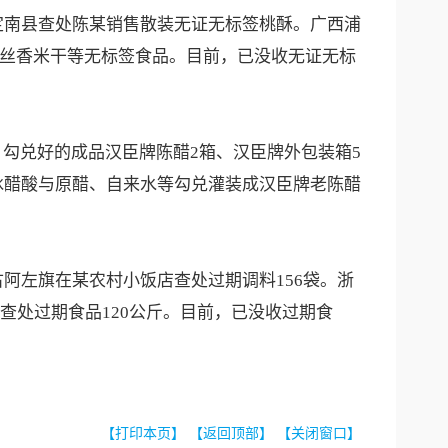
西定南县查处陈某销售散装无证无标签桃酥。广西浦
肉丝香米干等无标签食品。目前，已没收无证无标
、勾兑好的成品汉臣牌陈醋2箱、汉臣牌外包装箱5
业冰醋酸与原醋、自来水等勾兑灌装成汉臣牌老陈醋
古阿左旗在某农村小饭店查处过期调料156袋。浙
查处过期食品120公斤。目前，已没收过期食
【打印本页】
【返回顶部】
【关闭窗口】