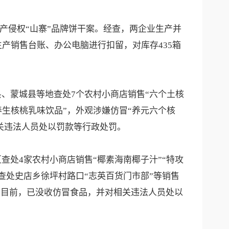
产侵权“山寨”品牌饼干案。经查，两企业生产并
生产销售台账、办公电脑进行扣留，对库存435箱
县、蒙城县等地查处7个农村小商店销售“六个土核
养生核桃乳味饮品”，外观涉嫌仿冒“养元六个核
相关违法人员处以罚款等行政处罚。
区查处4家农村小商店销售“椰素海南椰子汁”“特攻
县查处史店乡徐坪村路口“志英百货门市部”等销售
品牌饮料。目前，已没收仿冒食品，并对相关违法人员处以