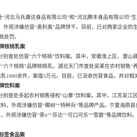
“河北马氏康达食品有限公司”和“河北腾丰食品有限公司”生
干，外观涉嫌仿冒“奥利奥”品牌饼干。目前，已对两家企业的
政处罚。
品牌核桃乳案
等地分别查处仿冒“六个核桃”饮料案。其中，安徽淮上区、潜山
冒“六个核桃”品牌核桃乳。湖北天门市查处吴某在农村销售“
桃乳1000余件，案值3万元。目前，已没收仿冒食品，并对
品牌饮料案
地分别查处多起农村销售侵权“山寨”饮料案。其中，江苏吴江
饮料，外观涉嫌仿冒“椰树”“特种兵”等品牌产品。宁夏海原
“雪柠”等饮料，外观涉嫌仿冒“茶π”“芬达”“可口可乐”“雪碧”等
标签食品案