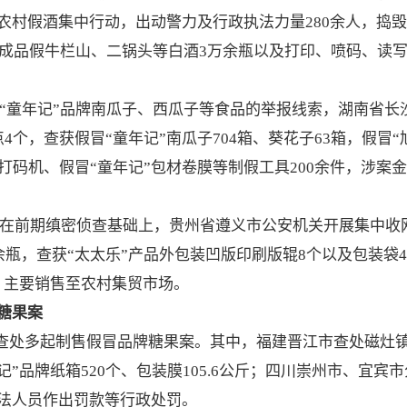
农村假酒集中行动，出动警力及行政执法力量280余人，捣毁
，成品假牛栏山、二锅头等白酒3万余瓶以及打印、喷码、读写、
冒“童年记”品牌南瓜子、西瓜子等食品的举报线索，湖南省
个，查获假冒“童年记”南瓜子704箱、葵花子63箱，假冒“旭
、打码机、假冒“童年记”包材卷膜等制假工具200余件，涉案
，在前期缜密侦查基础上，贵州省遵义市公安机关开展集中收
余瓶，查获“太太乐”产品外包装凹版印刷版辊8个以及包装袋4
，主要销售至农村集贸市场。
糖果案
分别查处多起制售假冒品牌糖果案。其中，福建晋江市查处磁灶
福记”品牌纸箱520个、包装膜105.6公斤；四川崇州市、宜
法人员作出罚款等行政处罚。