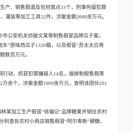
生产、销售假酒及包材窝点33个，刑事拘留犯罪
灌装等加工工具52件，涉案金额2000余万元。
长沙市公安机关侦破文某等制售假冒品牌瓜子案，
东”原味西瓜子1320箱，以及假冒“苏太太白寿
金额数百万元。
网行动，抓获犯罪嫌疑人14名，端掉制假售假黑
2万余个，涉案金额1000余万元，查明该团伙201
镇林某加工生产假冒“徐福记”品牌糖果并销往农村
宾市分别查处农村小商店销售假冒“阿尔卑斯”硬糖、