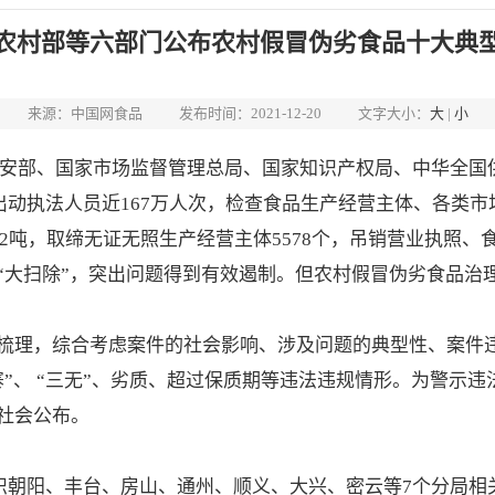
农村部等六部门公布农村假冒伪劣食品十大典
来源：中国网食品
发布时间：2021-12-20
文字大小：
大
|
小
公安部、国家市场监督管理总局、国家知识产权局、中华全国
出动执法人员近167万人次，检查食品生产经营主体、各类市场1
32吨，取缔无证无照生产经营主体5578个，吊销营业执照、食
“大扫除”，突出问题得到有效遏制。但农村假冒伪劣食品治
理，综合考虑案件的社会影响、涉及问题的典型性、案件违
寨”、 “三无”、劣质、超过保质期等违法违规情形。为警示
社会公布。
织朝阳、丰台、房山、通州、顺义、大兴、密云等7个分局相