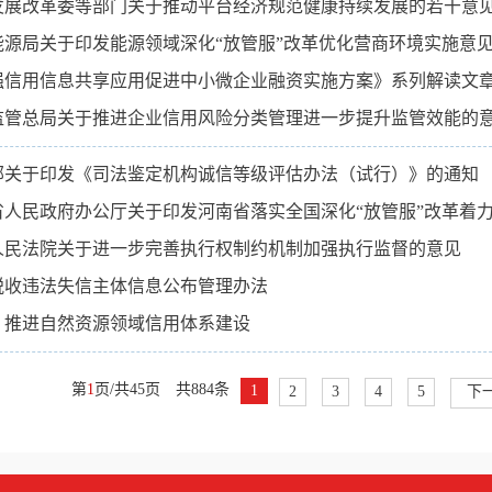
发展改革委等部门关于推动平台经济规范健康持续发展的若干意
能源局关于印发能源领域深化“放管服”改革优化营商环境实施意
强信用信息共享应用促进中小微企业融资实施方案》系列解读文章之
监管总局关于推进企业信用风险分类管理进一步提升监管效能的
部关于印发《司法鉴定机构诚信等级评估办法（试行）》的通知
省人民政府办公厅关于印发河南省落实全国深化“放管服”改革着
人民法院关于进一步完善执行权制约机制加强执行监督的意见
税收违法失信主体信息公布管理办法
：推进自然资源领域信用体系建设
第
1
页/共
45
页
共
884
条
1
2
3
4
5
下