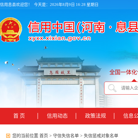
信用息县欢迎您！
今天是：2026年8月9日 16:28 星期日
全国一体化
首 页
信用动态
政策法规
信息
您的当前位置:
首页
>
守信失信名单
>
失信惩戒对象名单