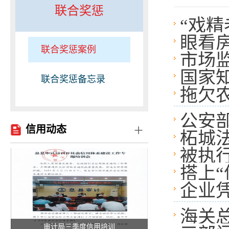
联合奖惩
“戏
眼看房
联合奖惩案例
市场
国家
联合奖惩备忘录
拖欠
公安
+
信用动态
柘城
名单”
被执
25万
搭上“
企业
海关
审计局三季度信用培训